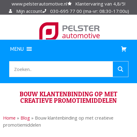
www.pelsterautomotive.nl
Klantervaring van 4,8/5!
Mijn account
030-695 77 00 (ma-vr: 08:30-17:00u)
MENU
BOUW KLANTENBINDING OP MET
CREATIEVE PROMOTIEMIDDELEN
Home
»
Blog
»
Bouw klantenbinding op met creatieve
promotiemiddelen