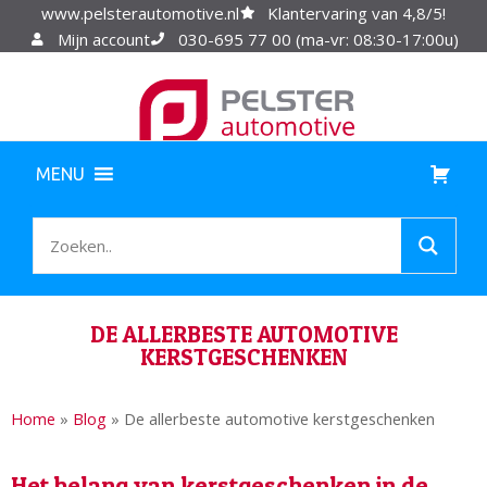
www.pelsterautomotive.nl
Klantervaring van 4,8/5!
Mijn account
030-695 77 00 (ma-vr: 08:30-17:00u)
MENU
DE ALLERBESTE AUTOMOTIVE
KERSTGESCHENKEN
Home
»
Blog
»
De allerbeste automotive kerstgeschenken
Het belang van kerstgeschenken in de