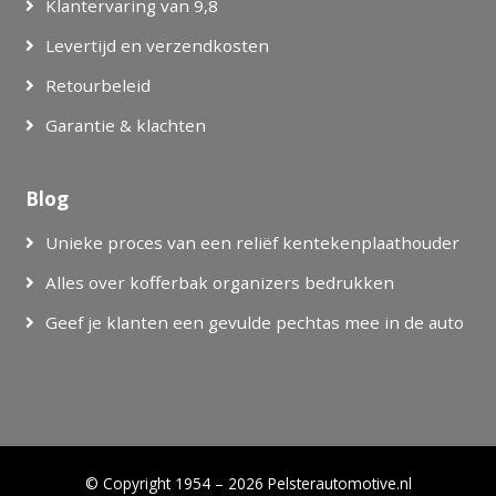
Klantervaring van 9,8
Levertijd en verzendkosten
Retourbeleid
Garantie & klachten
Blog
Unieke proces van een reliëf kentekenplaathouder
Alles over kofferbak organizers bedrukken
Geef je klanten een gevulde pechtas mee in de auto
© Copyright 1954 – 2026 Pelsterautomotive.nl