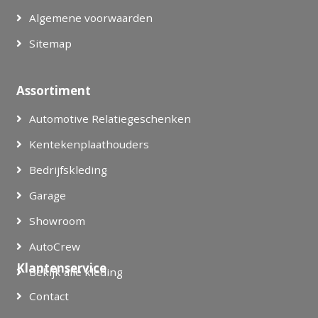
Algemene voorwaarden
Sitemap
Assortiment
Automotive Relatiegeschenken
Kentekenplaathouders
Bedrijfskleding
Garage
Showroom
AutoCrew
Klantenservice
Bekijk alle kleding
Contact