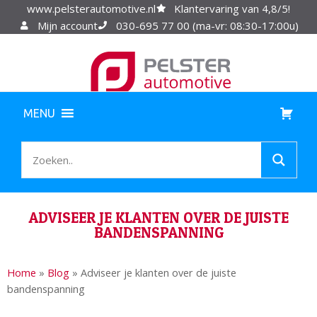
www.pelsterautomotive.nl
Klantervaring van 4,8/5!
Mijn account
030-695 77 00 (ma-vr: 08:30-17:00u)
MENU
ADVISEER JE KLANTEN OVER DE JUISTE
BANDENSPANNING
Home
»
Blog
»
Adviseer je klanten over de juiste
bandenspanning