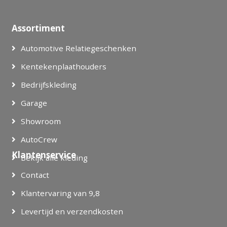
Assortiment
Automotive Relatiegeschenken
Kentekenplaathouders
Bedrijfskleding
Garage
Showroom
AutoCrew
Klantenservice
Bekijk alle kleding
Contact
Klantervaring van 9,8
Levertijd en verzendkosten