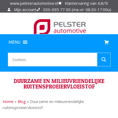
www.pelsterautomotive.nl
Klantervaring van 4,8/5!
Mijn account
030-695 77 00 (ma-vr: 08:30-17:00u)
MENU
DUURZAME EN MILIEUVRIENDELIJKE
RUITENSPROEIERVLOEISTOF
Home
»
Blog
»
Duurzame en milieuvriendelijke
ruitensproeiervloeistof