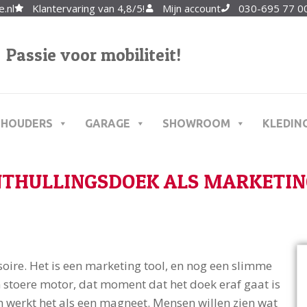
.nl
Klantervaring van 4,8/5!
Mijn account
030-695 77 00
Passie voor mobiliteit!
THOUDERS
GARAGE
SHOWROOM
KLEDIN
NTHULLINGSDOEK ALS MARKETIN
soire. Het is een marketing tool, en nog een slimme
 stoere motor, dat moment dat het doek eraf gaat is
n werkt het als een magneet. Mensen willen zien wat