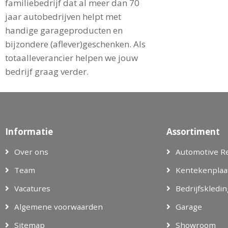
familiebedrijf dat al meer dan 70
jaar autobedrijven helpt met
handige garageproducten en
bijzondere (aflever)geschenken. Als
totaalleverancier helpen we jouw
bedrijf graag verder.
Informatie
Assortiment
Over ons
Automotive R
Team
Kentekenplaa
Vacatures
Bedrijfskledin
Algemene voorwaarden
Garage
Sitemap
Showroom