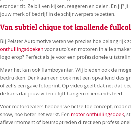
eronder zit. Ze blijven kijken, reageren en delen. En jij?
jouw merk of bedrijf in de schijnwerpers te zetten.
Van subtiel chique tot knallende fullco
Bij Pelster Automotive weten we precies hoe belangrijk 
onthullingsdoeken
voor auto’s en motoren in alle smaken.
logo erop? Perfect als je voor een professionele uitstralin
Maar het kan ook flamboyanter. Wij bieden ook de mog
bedrukken. Denk aan een doek met een opvallend design,
of zelfs een gave fotoprint. Op video geeft dat nét dat be
de kans dat jouw video blijft hangen in iemands feed.
Voor motordealers hebben we hetzelfde concept, maar da
show, hoe beter het werkt. Een
motor onthullingsdoek
, s
aflevermoment of beursoptreden direct een professionele