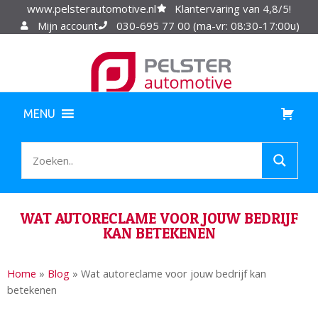
www.pelsterautomotive.nl
Klantervaring van 4,8/5!
Mijn account
030-695 77 00 (ma-vr: 08:30-17:00u)
MENU
WAT AUTORECLAME VOOR JOUW BEDRIJF
KAN BETEKENEN
Home
»
Blog
»
Wat autoreclame voor jouw bedrijf kan
betekenen