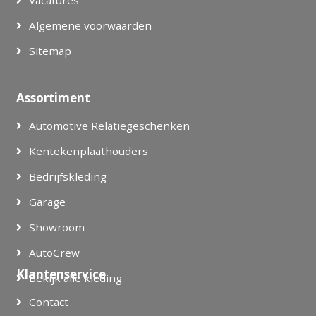
Algemene voorwaarden
Sitemap
Assortiment
Automotive Relatiegeschenken
Kentekenplaathouders
Bedrijfskleding
Garage
Showroom
AutoCrew
Klantenservice
Bekijk alle kleding
Contact