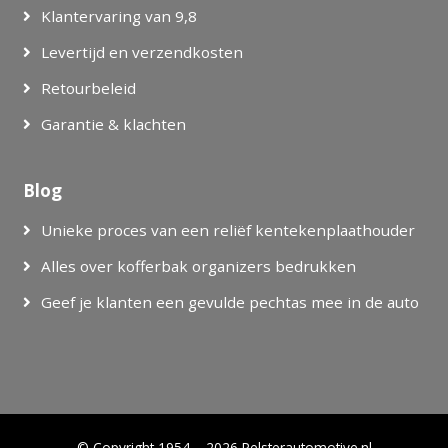
Klantervaring van 9,8
Levertijd en verzendkosten
Retourbeleid
Garantie & klachten
Blog
Unieke proces van een reliëf kentekenplaathouder
Alles over kofferbak organizers bedrukken
Geef je klanten een gevulde pechtas mee in de auto
© Copyright 1954 – 2026 Pelsterautomotive.nl