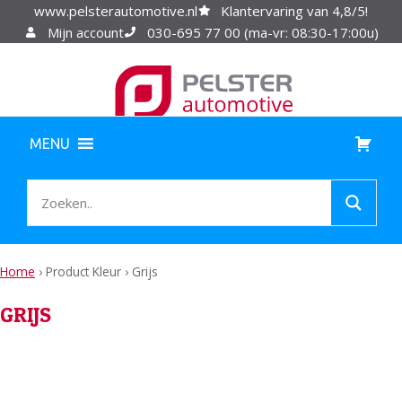
www.pelsterautomotive.nl
Klantervaring van 4,8/5!
Mijn account
030-695 77 00 (ma-vr: 08:30-17:00u)
MENU
Home
›
Product Kleur
›
Grijs
GRIJS