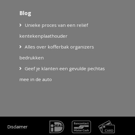
Blog
Unieke proces van een reliëf
kentekenplaathouder
Alles over kofferbak organizers
bedrukken
Geef je klanten een gevulde pechtas
mee in de auto
Disclaimer