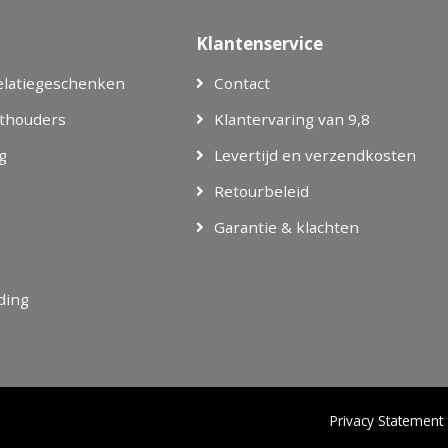
Klantenservice
elatiegeschenken
Contact
thouders
Klantervaring van 9,8
g
Levertijd en verzendkosten
Retourbeleid
Garantie & klachten
eding
Privacy Statement