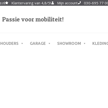
.nl
Klantervaring van 4,8/5!
Mijn account
030-695 77 00
Passie voor mobiliteit!
THOUDERS
GARAGE
SHOWROOM
KLEDIN