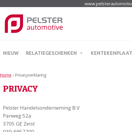
www.pelsterautomotive
NIEUW
RELATIEGESCHENKEN
KENTEKENPLAA
Home
›
Privacyverklaring
PRIVACY
Pelster Handelsonderneming B.V
Panweg 52a
3705 GE Zeist
030-6957700