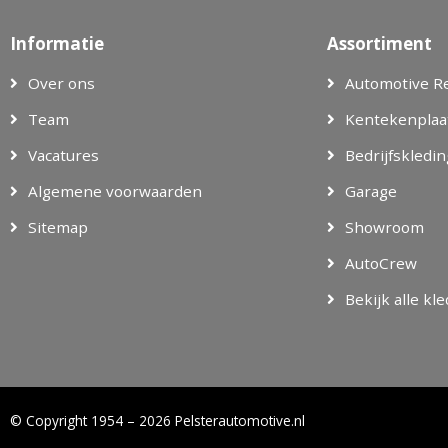
Informatie
Assortiment
Over ons
Automotive R
Team
Kentekenplaa
Vacatures
Bedrijfskledin
Algemene voorwaarden
Garage
Sitemap
Showroom
AutoCrew
Bekijk alle kl
© Copyright 1954 – 2026 Pelsterautomotive.nl