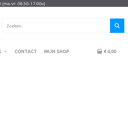
 (ma-vr: 08:30-17:00u)
G
CONTACT
MIJN SHOP
€ 0,00