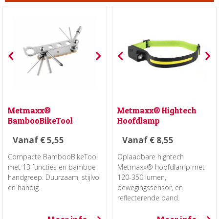
Metmaxx®
Metmaxx® Hightech
BambooBikeTool
Hoofdlamp
Vanaf
€
5,55
Vanaf
€
8,55
Compacte BambooBikeTool
Oplaadbare hightech
met 13 functies en bamboe
Metmaxx® hoofdlamp met
handgreep. Duurzaam, stijlvol
120-350 lumen,
en handig.
bewegingssensor, en
reflecterende band.