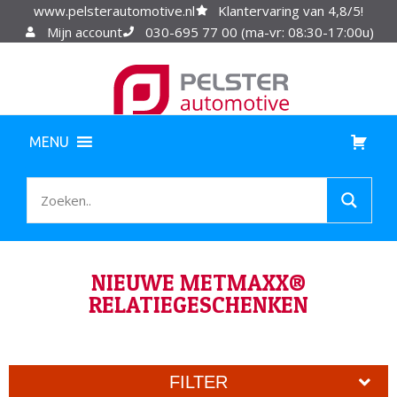
www.pelsterautomotive.nl
Klantervaring van 4,8/5!
Mijn account
030-695 77 00 (ma-vr: 08:30-17:00u)
MENU
NIEUWE METMAXX®
RELATIEGESCHENKEN
FILTER