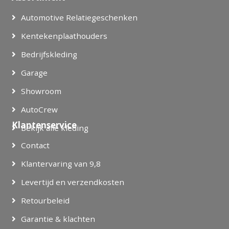
Automotive Relatiegeschenken
Kentekenplaathouders
Bedrijfskleding
Garage
Showroom
AutoCrew
Klantenservice
Bekijk alle kleding
Contact
Klantervaring van 9,8
Levertijd en verzendkosten
Retourbeleid
Garantie & klachten