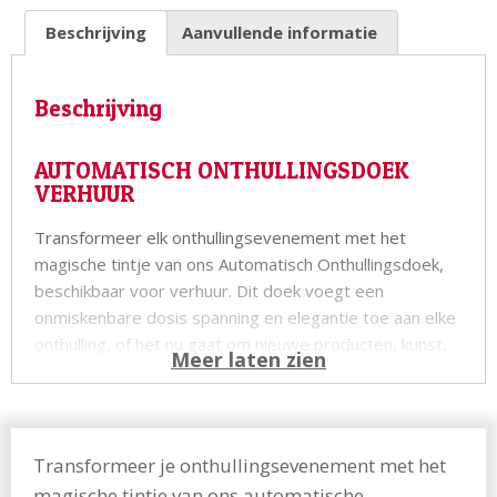
Beschrijving
Aanvullende informatie
Beschrijving
AUTOMATISCH ONTHULLINGSDOEK
VERHUUR
Transformeer elk onthullingsevenement met het
magische tintje van ons Automatisch Onthullingsdoek,
beschikbaar voor verhuur. Dit doek voegt een
onmiskenbare dosis spanning en elegantie toe aan elke
onthulling, of het nu gaat om nieuwe producten, kunst,
auto’s, beurzen of promotie evenementen, de
mogelijkheden zijn eindeloos.
Of je nu een product lancering organiseert, een
Transformeer je onthullingsevenement met het
bedrijfsevenement met diverse onthullingen hebt of
gewoon een unieke touch aan je gelegenheid wilt
magische tintje van ons automatische