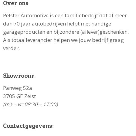
Over ons
Pelster Automotive is een familiebedrijf dat al meer
dan 70 jaar autobedrijven helpt met handige
garageproducten en bijzondere (aflever)geschenken.
00:00
00:27
Als totaalleverancier helpen we jouw bedrijf graag
De verhuur
verder.
Dinsdag €115,-
Woensdag €115,-
Donderdag €115,-
Showroom:
Vrijdag t/m maandag €345,-
Panweg 52a
De borg is €150 voor zowel doordeweekse dagen als
3705 GE Zeist
het weekend verhuur.
(ma – vr: 08:30 – 17:00)
In het opmerkingenveld tijdens het afrekenproces
kun je aangeven op welke datum of data je het
Contactgegevens:
automatische onthullingsdoek wil huren.