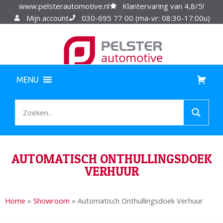
www.pelsterautomotive.nl
Klantervaring van 4,8/5!
Mijn account
030-695 77 00 (ma-vr: 08:30-17:00u)
MENU
AUTOMATISCH ONTHULLINGSDOEK
VERHUUR
Home
»
Showroom
»
Automatisch Onthullingsdoek Verhuur