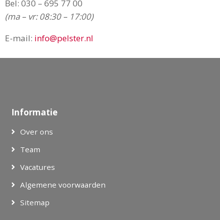
Voordelen Automatisch Onthullingsdoek
Bel:
030 – 695 77 00
(ma – vr: 08:30 – 17:00)
✓ Spanning en Anticipatie
✓ Gemak van Verhuur
E-mail:
info@pelster.nl
✓ Kleuren Rood, zwart, blauw of lichtgrijs
Levertijd
3 werkdagen
Informatie
Over ons
Team
Vacatures
Algemene voorwaarden
Sitemap