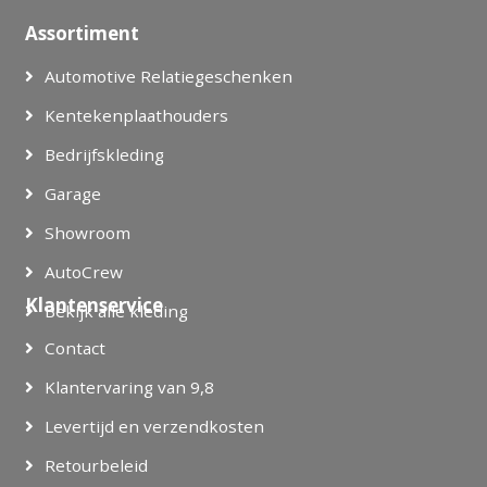
Assortiment
Automotive Relatiegeschenken
Kentekenplaathouders
Bedrijfskleding
Garage
Showroom
AutoCrew
Klantenservice
Bekijk alle kleding
Contact
Klantervaring van 9,8
Levertijd en verzendkosten
Retourbeleid