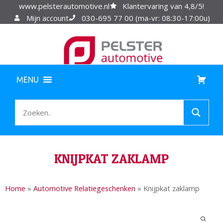
www.pelsterautomotive.nl
Klantervaring van 4,8/5!
Mijn account
030-695 77 00 (ma-vr: 08:30-17:00u)
MENU
KNIJPKAT ZAKLAMP
Home
»
Automotive Relatiegeschenken
»
Knijpkat zaklamp