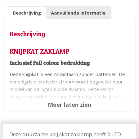
Beschrijving
Aanvullende informatie
Beschrijving
KNIJPKAT ZAKLAMP
Inclusief full colour bedrukking
Deze knijpkat is een zaklantaarn zonder batterijen. De
benodigde elektrische stroom wordt opgewekt door
middel van de ingebouwde dynamo. Deze wordt
aangedreven door de knop handmatig in te knijpen.
Deze energiezuinige manier van stroom zorgt ervoor
dat er geen batterijen meer nodig zijn. Deze zaklamp
heeft 2 energiebesparende LED lampjes met maar
liefst 20 lumen lichtopbrengst. Het is een handig
relatiegeschenk om mee te geven bij de aflevering van
Deze duurzame knijpkat zaklamp heeft 3 LED-