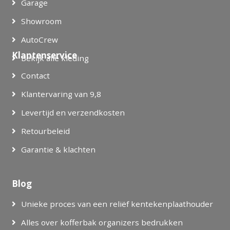
Garage
Showroom
AutoCrew
Klantenservice
Bekijk alle kleding
Contact
Klantervaring van 9,8
Levertijd en verzendkosten
Retourbeleid
Garantie & klachten
Blog
Unieke proces van een reliëf kentekenplaathouder
Alles over kofferbak organizers bedrukken