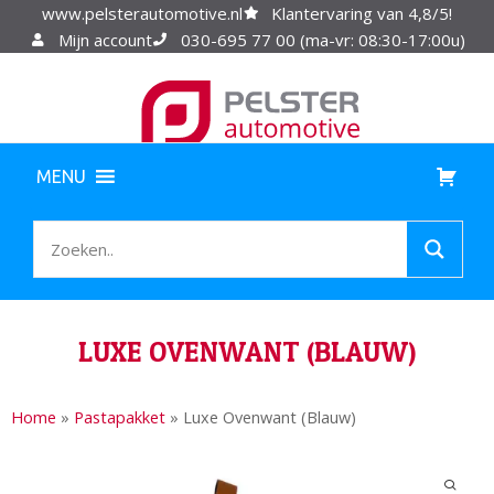
www.pelsterautomotive.nl
Klantervaring van 4,8/5!
Mijn account
030-695 77 00 (ma-vr: 08:30-17:00u)
MENU
LUXE OVENWANT (BLAUW)
Home
»
Pastapakket
»
Luxe Ovenwant (Blauw)