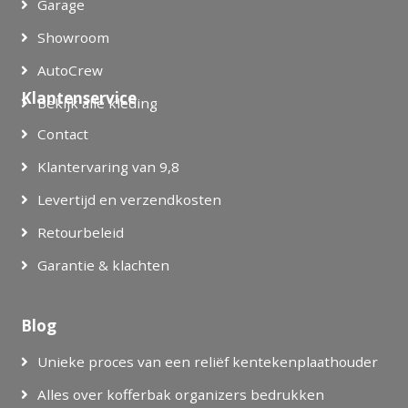
Garage
Showroom
AutoCrew
Klantenservice
Bekijk alle kleding
Contact
Klantervaring van 9,8
Levertijd en verzendkosten
Retourbeleid
Garantie & klachten
Blog
Unieke proces van een reliëf kentekenplaathouder
Alles over kofferbak organizers bedrukken