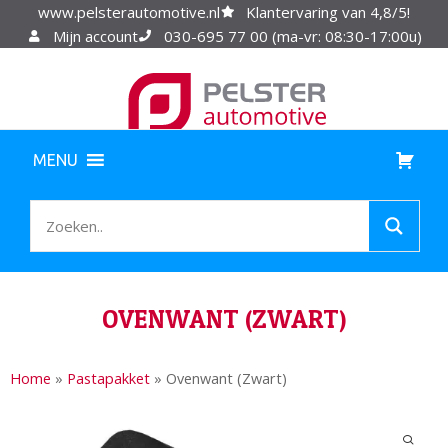
www.pelsterautomotive.nl
Klantervaring van 4,8/5!
Mijn account
030-695 77 00 (ma-vr: 08:30-17:00u)
MENU
OVENWANT (ZWART)
Home
»
Pastapakket
»
Ovenwant (Zwart)