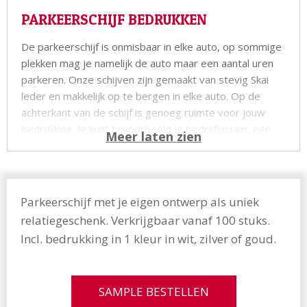
PARKEERSCHIJF BEDRUKKEN
De parkeerschijf is onmisbaar in elke auto, op sommige
plekken mag je namelijk de auto maar een aantal uren
parkeren. Onze schijven zijn gemaakt van stevig Skai
leder en makkelijk op te bergen in elke auto. Op de
achterkant van de schijf is genoeg ruimte voor jouw
bedrukking. Je kunt bijvoorbeeld je bedrijfsnaam, een
leuke tekst of logo plaatsen. In de prijs zit 1 kleur
bedrukking inbegrepen, keuze uit wit, zilver of goud. We
hebben ook multifunctionele parkeerschijven in ons
assortiment, zoals de
parkeerschijf ijskrabber met
Parkeerschijf met je eigen ontwerp als uniek
bedrukking!
relatiegeschenk. Verkrijgbaar vanaf 100 stuks.
Afmeting: 10 x 12 cm
Incl. bedrukking in 1 kleur in wit, zilver of goud.
Bestellen
SAMPLE BESTELLEN
Je bestelt de parkeerschijf door het gewenste aantal te