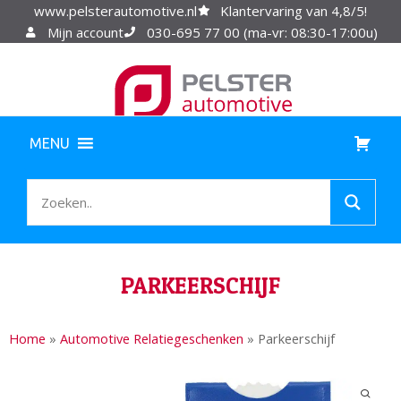
www.pelsterautomotive.nl
Klantervaring van 4,8/5!
Mijn account
030-695 77 00 (ma-vr: 08:30-17:00u)
MENU
PARKEERSCHIJF
Home
»
Automotive Relatiegeschenken
»
Parkeerschijf