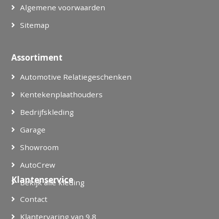
Algemene voorwaarden
Sitemap
Assortiment
Automotive Relatiegeschenken
Kentekenplaathouders
Bedrijfskleding
Garage
Showroom
AutoCrew
Klantenservice
Bekijk alle kleding
Contact
Klantervaring van 9,8