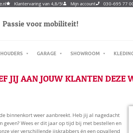
.nl
Klantervaring van 4,8/5!
Mijn account
030-695 77 00
Passie voor mobiliteit!
THOUDERS
GARAGE
SHOWROOM
KLEDIN
EF JIJ AAN JOUW KLANTEN DEZE 
de binnenkort weer aanbreekt. Heb jij al nagedacht
 geven? Wees er dit jaar op tijd bij met bestellen en
onze vier verschillende ijskrabbers én een opvallend