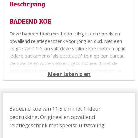
Beschrijving
BADEEND KOE
Deze badeend koe met bedrukking is een speels en
opvallend relatiegeschenk voor jong en oud. Met een
lengte van 11,5 cm valt deze vrolijke koe meteen op in
iedere badkamer of als decoratief item op een bureau.
De zwarte en witte vlekken, gecombineerd met de
roze neus en oren, geven de koe een herkenbare en
vriendelijke uitstraling.
Wanneer je in de koe knijpt, laat hij een grappig
piepgeluid horen, wat zorgt voor een verrassend effect
en een glimlach bij de ontvanger. Dit maakt het een
Badeend koe van 11,5 cm met 1-kleur
origineel promotiemiddel voor beurzen, evenementen,
bedrukking. Origineel en opvallend
kinderactiviteiten of als ludiek relatiegeschenk.
relatiegeschenk met speelse uitstraling.
De badeend koe wordt geleverd inclusief bedrukking in