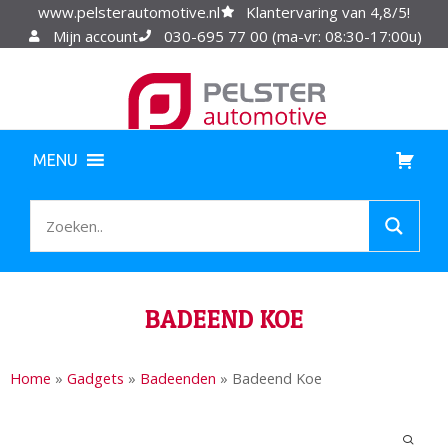
www.pelsterautomotive.nl
Klantervaring van 4,8/5!
Mijn account
030-695 77 00 (ma-vr: 08:30-17:00u)
MENU
BADEEND KOE
Home
»
Gadgets
»
Badeenden
»
Badeend Koe