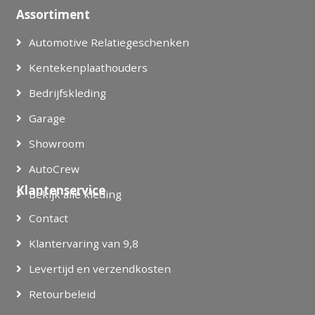
Assortiment
Automotive Relatiegeschenken
Kentekenplaathouders
Bedrijfskleding
Garage
Showroom
AutoCrew
Klantenservice
Bekijk alle kleding
Contact
Klantervaring van 9,8
Levertijd en verzendkosten
Retourbeleid