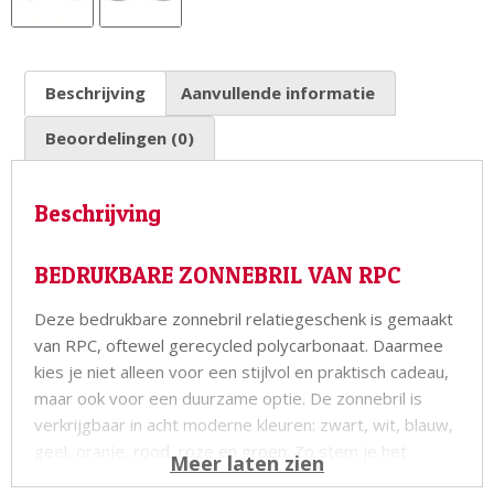
Beschrijving
Aanvullende informatie
Beoordelingen (0)
Beschrijving
BEDRUKBARE ZONNEBRIL VAN RPC
Deze bedrukbare zonnebril relatiegeschenk is gemaakt
van RPC, oftewel gerecycled polycarbonaat. Daarmee
kies je niet alleen voor een stijlvol en praktisch cadeau,
maar ook voor een duurzame optie. De zonnebril is
verkrijgbaar in acht moderne kleuren: zwart, wit, blauw,
geel, oranje, rood, roze en groen. Zo stem je het
product eenvoudig af op jouw huisstijl of doelgroep.