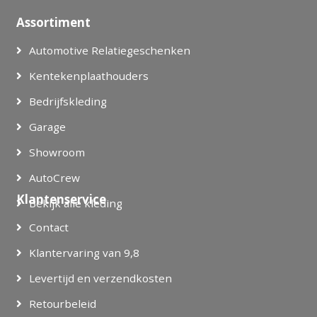
Assortiment
Automotive Relatiegeschenken
Kentekenplaathouders
Bedrijfskleding
Garage
Showroom
AutoCrew
Klantenservice
Bekijk alle kleding
Contact
Klantervaring van 9,8
Levertijd en verzendkosten
Retourbeleid