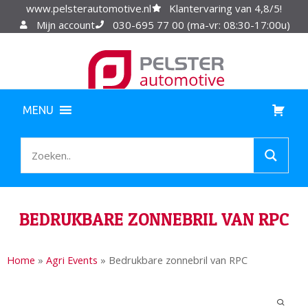
www.pelsterautomotive.nl
Klantervaring van 4,8/5!
Mijn account
030-695 77 00 (ma-vr: 08:30-17:00u)
MENU
BEDRUKBARE ZONNEBRIL VAN RPC
Home
»
Agri Events
»
Bedrukbare zonnebril van RPC