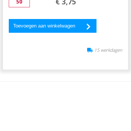
€
3
,
75
ervoor dat de bril prettig draagt, ook gedurende lange
tijd.
Kortom, met deze bedrukbare zonnebril van RPC geef
Toevoegen aan winkelwagen
je een praktisch, duurzaam en opvallend
relatiegeschenk waarmee jouw merk professioneel en
milieubewust wordt gepresenteerd.
15 werkdagen
Voordelen Bedrukbare zonnebril van RPC
✓ Gemaakt van gerecycled polycarbonaat, een
duurzame keuze
✓ Full color bedrukking mogelijk op één of beide
pootjes voor maximale zichtbaarheid
Levertijd
15 werkdagen