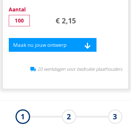
hoosbui bestand is
✓ Gemakkelijk te monteren met kliksysteem
Aantal
Levertijd
€
2
,
15
20 werkdagen voor bedrukte plaathouders
Maak nu jouw ontwerp
20 werkdagen voor bedrukte plaathouders
1
2
3