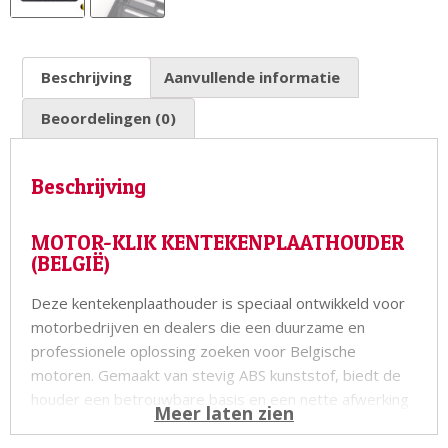
Beschrijving
Aanvullende informatie
Beoordelingen (0)
Beschrijving
MOTOR-KLIK KENTEKENPLAATHOUDER
(BELGIË)
Deze kentekenplaathouder is speciaal ontwikkeld voor
motorbedrijven en dealers die een duurzame en
professionele oplossing zoeken voor Belgische
motoren. Gemaakt van stevig ABS kunststof, biedt de
houder een betrouwbare basis en een nette afwerking
van de nummerplaat. De montage op de motor gebeurt
snel en eenvoudig met behulp van speciale
schroeven