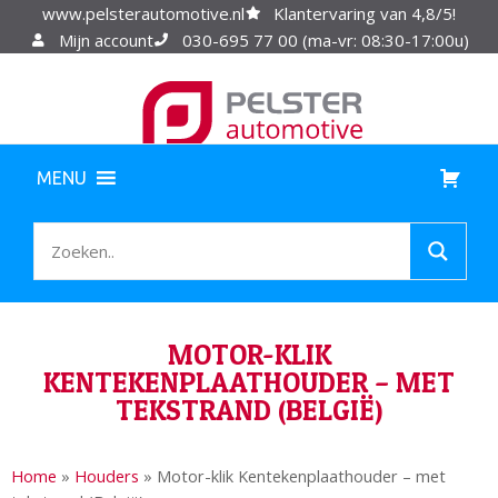
www.pelsterautomotive.nl
Klantervaring van 4,8/5!
Mijn account
030-695 77 00 (ma-vr: 08:30-17:00u)
MENU
MOTOR-KLIK
KENTEKENPLAATHOUDER – MET
TEKSTRAND (BELGIË)
Home
»
Houders
»
Motor-klik Kentekenplaathouder – met