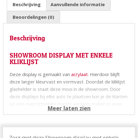
Beschrijving
Aanvullende informatie
Beoordelingen (0)
Beschrijving
SHOWROOM DISPLAY MET ENKELE
KLIKLIJST
Deze display is gemaakt van
acrylaat
. Hierdoor blijft
deze langer kleurvast en vormvast. Doordat de kliklijst
glashelder is staat deze mooi in de showroom. Door
deze displays bij elke auto te plaatsen kun je de klanten
op een overzichtelijke manier wegwijs maken in jouw
showroom. Deze display is voorzien van 1 kliklijst op A4
formaat en is in totaal 90cm lang. Als je meer informatie
kwijt wilt, is onze
showroom display met dubbele
kliklijst
misschien iets voor jou.
Zorg met deze Showroom display met enkele