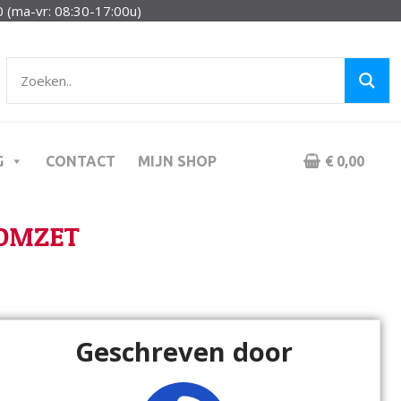
 (ma-vr: 08:30-17:00u)
G
CONTACT
MIJN SHOP
€ 0,00
 OMZET
Geschreven door