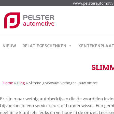
www.pelsterautomotive
NIEUW
RELATIEGESCHENKEN
KENTEKENPLAA
SLIMM
Home
»
Blog
»
Slimme giveaways verhogen jouw omzet
Er zijn maar weinig autobedrijven die de voordelen inzie
bijvoorbeeld een servicebeurt of bandenwissel. Een gemi
geef jij je klant iets leuks én verhoog jij de omzet. Lees