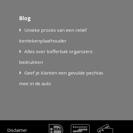
Blog
Unieke proces van een reliëf
kentekenplaathouder
Alles over kofferbak organizers
bedrukken
Geef je klanten een gevulde pechtas
mee in de auto
Disclaimer