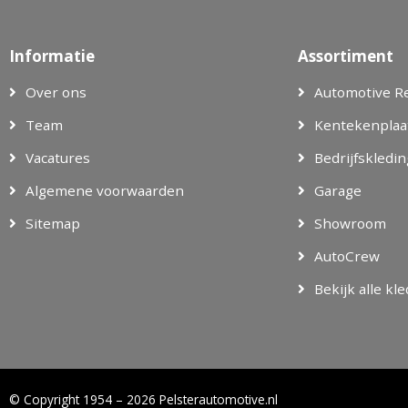
Informatie
Assortiment
Over ons
Automotive R
Team
Kentekenplaa
Vacatures
Bedrijfskledin
Algemene voorwaarden
Garage
Sitemap
Showroom
AutoCrew
Bekijk alle kl
© Copyright 1954 – 2026 Pelsterautomotive.nl