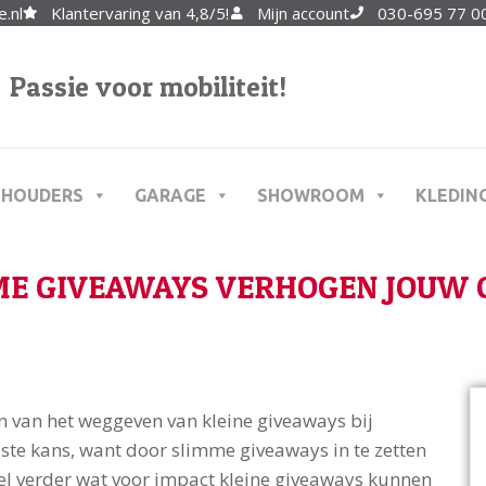
.nl
Klantervaring van 4,8/5!
Mijn account
030-695 77 00
Passie voor mobiliteit!
THOUDERS
GARAGE
SHOWROOM
KLEDIN
E GIVEAWAYS VERHOGEN JOUW
n van het weggeven van kleine giveaways bij
ste kans, want door slimme giveaways in te zetten
 snel verder wat voor impact kleine giveaways kunnen