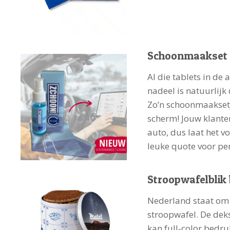
Schoonmaakset
Al die tablets in de
nadeel is natuurlijk
Zo’n schoonmaaksetj
scherm! Jouw klante
auto, dus laat het v
leuke quote voor per
Stroopwafelblik
Nederland staat om 
stroopwafel. De dek
kan full-color bedru