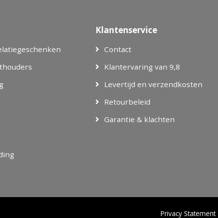
Klantenservice
elatiegeschenken
Contact
thouders
Klantervaring van 9,8
g
Levertijd en verzendkosten
Retourbeleid
Garantie & klachten
eding
Privacy Statement